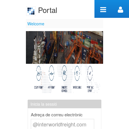
Salta al contigut
Portal
Welcome
Welcome
Inicia la sessió
Adreça de correu electrònic